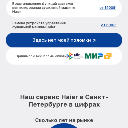
Восстановление функций системы
вентилирования сушильной машины
от 1400₽
Haier
Замена устройств управления
от 800₽
сушильной машины Haier
Устранение засора сушильной машины
Здесь нет моей поломки
от 1600₽
Haier
Замена питающего кабеля сушильной
от 1100₽
Принимаем все формы оплаты
машины Haier
Замена дисплея сушильной машины
от 1000₽
Haier
Замена подсветки индикаторов
от 900₽
сушильной машины Haier
Наш сервис Haier в Санкт-
Замена электродвигателя сушильной
от 1100₽
Петербурге в цифрах
машины Haier
Замена электросхемы сушильной
от 1000₽
Сколько лет на рынке
машины Haier