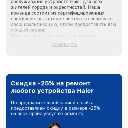
обслуживание устройств Haier для всех
жителей города и окрестностей. Наша
команда состоит из сертифицированных
специалистов, которые постоянно повышают
свою квалификацию, чтобы предоставить вам
лучший сервис.
Миссия нашего центра — обеспечить
качественный и доступный ремонт для
Развернуть
каждого пользователя продукции Haier, вне
зависимости от сложности поломки. Мы
стремимся к тому, чтобы каждый клиент был
удовлетворен скоростью и качеством
предоставляемых услуг. Наша цель — стать
лучшим сервисным центром Haier в городе
Санкт-Петербурге, постоянно повышая
Скидка -25% на ремонт
уровень доверия и лояльности наших
любого устройства Haier
клиентов.
По предварительной записи с сайта,
предоставляем скидку в размере -25%
на весь прайс услуг по ремонту