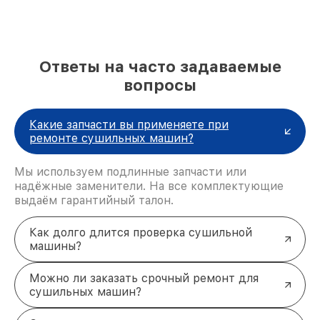
ремонтом его обмотки.
Засор фильтров
. Снижение
производительности и перегрев – результат
забитых фильтров. Выполняется тщательная
Ответы на часто задаваемые
очистка или установка новых.
Неисправность блока управления
. Сбой
вопросы
электроники проявляется некорректной
работой программ. Решение включает
настройку или перепрошивку платы.
Какие запчасти вы применяете при
Ремонт сушильных машин Haier в
ремонте сушильных машин?
Санкт-Петербурге: наши
преимущества
Мы используем подлинные запчасти или
надёжные заменители. На все комплектующие
Профессиональная диагностика
. Мастера
выдаём гарантийный талон.
используют современное оборудование, чтобы
точно определить источник проблемы.
Качественные запчасти
. Для ремонта
Как долго длится проверка сушильной
применяются только оригинальные
машины?
комплектующие, что обеспечивает
надёжность и долговечность.
Можно ли заказать срочный ремонт для
Срочный ремонт
. Выполняем работу в
сушильных машин?
минимальные сроки, чтобы ваше устройство
как можно быстрее вернулось в строй.