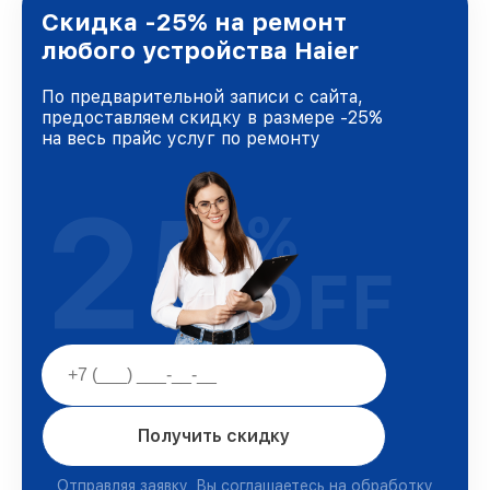
Санкт-Петербурге, постоянно повышая
Скидка -25% на ремонт
уровень доверия и лояльности наших
любого устройства Haier
клиентов.
По предварительной записи с сайта,
предоставляем скидку в размере -25%
на весь прайс услуг по ремонту
25
%
OFF
Получить скидку
Отправляя заявку, Вы соглашаетесь на обработку