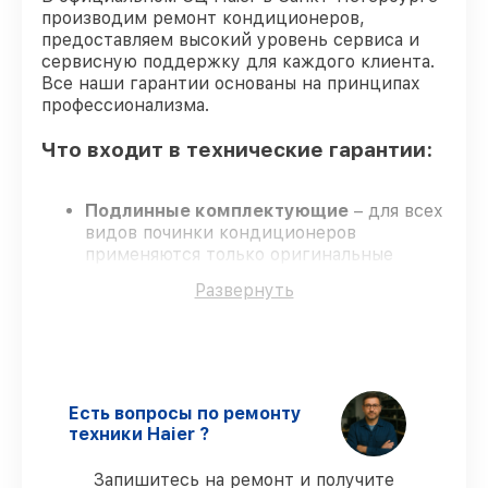
производим ремонт кондиционеров,
предоставляем высокий уровень сервиса и
сервисную поддержку для каждого клиента.
Все наши гарантии основаны на принципах
профессионализма.
Что входит в технические гарантии:
Подлинные комплектующие
– для всех
видов починки кондиционеров
применяются только оригинальные
запчасти.
Развернуть
Опытные мастера
– обучение и
сертификация подтверждают уровень
мастерства.
Точные сроки выполнения
– соблюдаем
сроки, согласованные с клиентом.
Сервис с гарантией
– обслуживание с
Есть вопросы по ремонту
полным гарантийным сопровождением.
техники Haier ?
Запишитесь на ремонт и получите